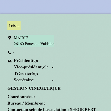
Loisirs
MAIRIE
location_on
26160 Portes-en-Valdaine
-
phone
Président(e):
-
people
Vice-président(e):
-
Trésorier(e):
-
Secrétaire:
-
GESTION CINEGETIQUE
Coordonnées :
Bureau / Membres :
Contact au sein de l'association :
SERGE BERT