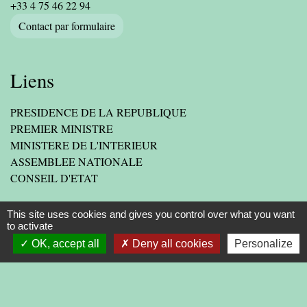
+33 4 75 46 22 94
Contact par formulaire
Liens
PRESIDENCE DE LA REPUBLIQUE
PREMIER MINISTRE
MINISTERE DE L'INTERIEUR
ASSEMBLEE NATIONALE
CONSEIL D'ETAT
LIENS INSTITUTIONNELS
This site uses cookies and gives you control over what you want
to activate
AGGLOMERATION
OK, accept all
Deny all cookies
Personalize
DEPARTEMENT DE LA DROME
PREFECTURE DE LA DROME