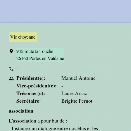
Vie citoyenne
945 route la Touche
location_on
26160 Portes-en-Valdaine
-
phone
Président(e):
Manuel Antoine
people
Vice-président(e):
-
Trésorier(e):
Laure Arsac
Secrétaire:
Brigitte Pernot
association
L'association a pour but de :
- Instaurer un dialogue entre nos élus et les