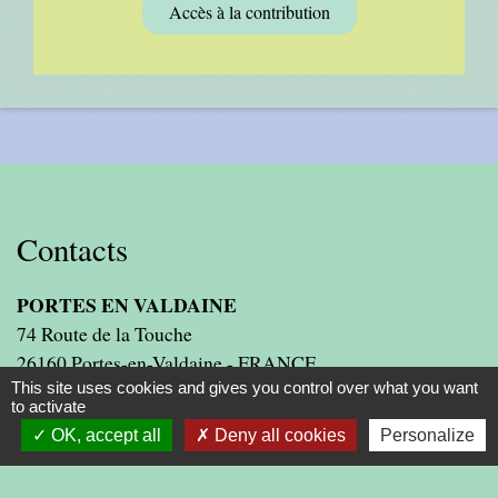
Accès à la contribution
Contacts
PORTES EN VALDAINE
74 Route de la Touche
26160 Portes-en-Valdaine - FRANCE
+33 4 75 46 22 94
This site uses cookies and gives you control over what you want
to activate
Contact par formulaire
OK, accept all
Deny all cookies
Personalize