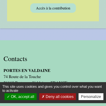
Accès à la contribution
Contacts
PORTES EN VALDAINE
74 Route de la Touche
26160 Portes-en-Valdaine - FRANCE
This site uses cookies and gives you control over what you want
+33 4 75 46 22 94
to activate
Contact par formulaire
OK, accept all
Deny all cookies
Personalize