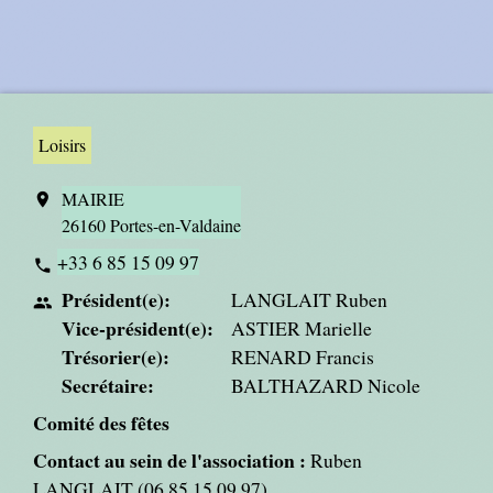
Loisirs
MAIRIE
location_on
26160 Portes-en-Valdaine
+33 6 85 15 09 97
phone
Président(e):
LANGLAIT Ruben
people
Vice-président(e):
ASTIER Marielle
Trésorier(e):
RENARD Francis
Secrétaire:
BALTHAZARD Nicole
Comité des fêtes
Contact au sein de l'association :
Ruben
LANGLAIT (06 85 15 09 97)