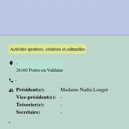
Activités sportives, créatives et culturelles
-
location_on
26160 Portes-en-Valdaine
-
phone
Président(e):
Madame Nadia Longet
people
Vice-président(e):
-
Trésorier(e):
-
Secrétaire:
-
-