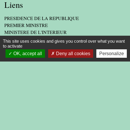
Liens
PRESIDENCE DE LA REPUBLIQUE
PREMIER MINISTRE
MINISTERE DE L'INTERIEUR
ASSEMBLEE NATIONALE
This site uses cookies and gives you control over what you want
CONSEIL D'ETAT
to activate
OK, accept all
Deny all cookies
Personalize
LIENS INSTITUTIONNELS
AGGLOMERATION
DEPARTEMENT DE LA DROME
PREFECTURE DE LA DROME
REGION