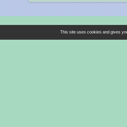
This site uses cookies and gives you
Contacts
PORTES EN VALDAINE
74 Route de la Touche
26160 Portes-en-Valdaine - FRANCE
+33 4 75 46 22 94
Contact par formulaire
-
-
Mentions légales
Politique de confidentialité
Ac