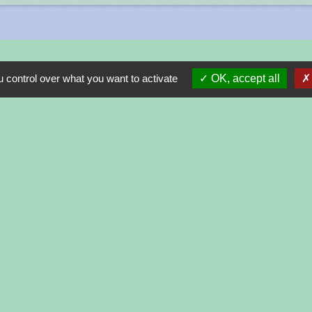
 control over what you want to activate
OK, accept all
Liens
PRESIDENCE DE LA REPUBLIQUE
PREMIER MINISTRE
MINISTERE DE L'INTERIEUR
ASSEMBLEE NATIONALE
CONSEIL D'ETAT
-
-
cessibilité
Plan du site
Gestion des cookies