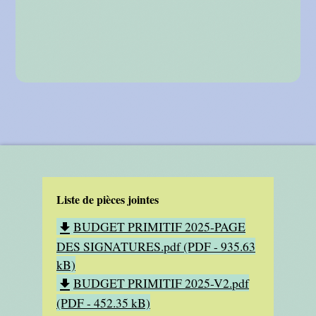
Liste de pièces jointes
BUDGET PRIMITIF 2025-PAGE
file_download
DES SIGNATURES.pdf (PDF - 935.63
kB)
BUDGET PRIMITIF 2025-V2.pdf
file_download
(PDF - 452.35 kB)