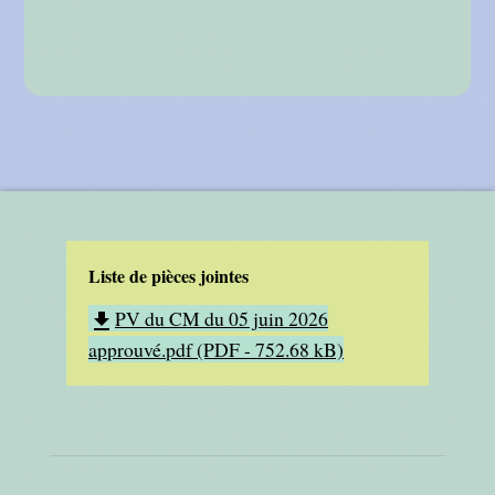
Liste de pièces jointes
PV du CM du 05 juin 2026
file_download
approuvé.pdf (PDF - 752.68 kB)