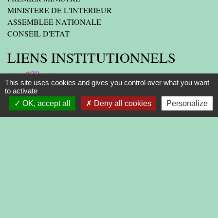
MINISTERE DE L'INTERIEUR
ASSEMBLEE NATIONALE
CONSEIL D'ETAT
LIENS INSTITUTIONNELS
AGGLOMERATION
This site uses cookies and gives you control over what you want
to activate
DEPARTEMENT DE LA DROME
OK, accept all
Deny all cookies
Personalize
PREFECTURE DE LA DROME
REGION
-
-
-
Mentions légales
Politique de confidentialité
Accessibilité
-
Plan du site
Gestion des cookies