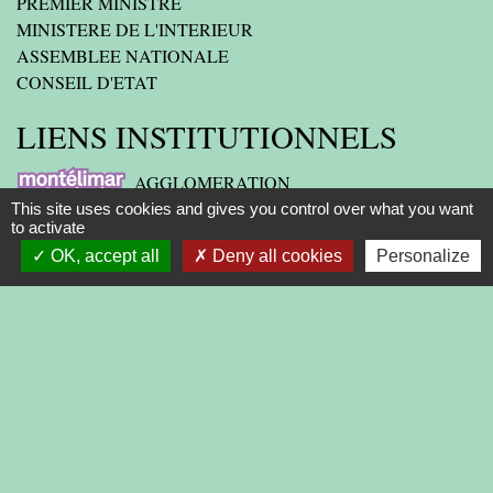
PREMIER MINISTRE
MINISTERE DE L'INTERIEUR
ASSEMBLEE NATIONALE
CONSEIL D'ETAT
LIENS INSTITUTIONNELS
AGGLOMERATION
This site uses cookies and gives you control over what you want
to activate
DEPARTEMENT DE LA DROME
OK, accept all
Deny all cookies
Personalize
PREFECTURE DE LA DROME
REGION
-
-
-
Mentions légales
Politique de confidentialité
Accessibilité
-
Plan du site
Gestion des cookies