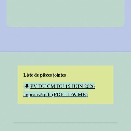
Liste de pièces jointes
PV DU CM DU 15 JUIN 2026
file_download
approuvé.pdf (PDF - 1.69 MB)