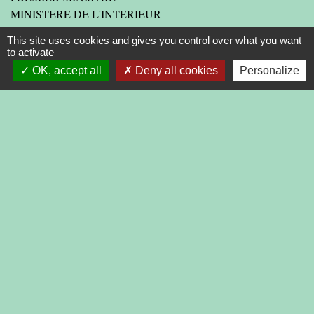
MINISTERE DE L'INTERIEUR
ASSEMBLEE NATIONALE
This site uses cookies and gives you control over what you want
CONSEIL D'ETAT
to activate
OK, accept all
Deny all cookies
Personalize
LIENS INSTITUTIONNELS
AGGLOMERATION
DEPARTEMENT DE LA DROME
PREFECTURE DE LA DROME
REGION
-
-
-
Mentions légales
Politique de confidentialité
Accessibilité
-
Plan du site
Gestion des cookies